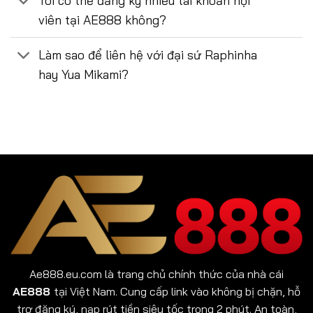
Tôi có thể đăng ký nhiều tài khoản hội
viên tại AE888 không?
Làm sao để liên hệ với đại sứ Raphinha
hay Yua Mikami?
Ae888.eu.com là trang chủ chính thức của nhà cái
AE888
tại Việt Nam. Cung cấp link vào không bị chặn, hỗ
trợ đăng ký, nạp rút tiền siêu tốc trong 2 phút. An toàn,