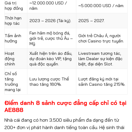
Giá trị
~12.000.000 USD /
~5.000.000 USD / năm.
hợp đồng
năm.
Thời hạn
2023 – 2026 (Tái ký).
2025 – 2027.
hợp tác
Fan hâm mộ bóng đá,
Tầm ảnh
Giới trẻ Châu Á, người
giới trẻ, cược thủ Âu –
hưởng
chơi Casino trực tuyến.
Mỹ.
Hoạt
Xuất hiện trên áo đấu,
Livestream tương tác,
động
dự đoán kèo VIP, tặng
làm Dealer sự kiện đặc
chính
quà độc quyền.
biệt, đại diện Slot.
Chỉ số
tăng
Lưu lượng cược Thể
Lượt đăng ký mới tại
trưởng
thao tăng 180%.
sảnh Casino tăng 215%.
mang lại
Điểm danh 8 sảnh cược đẳng cấp chỉ có tại
AE888
Nhà cái đang có hơn 3.500 siêu phẩm đa dạng đến từ
200+ đơn vị phát hành danh tiếng toàn cầu. Hệ sinh thái